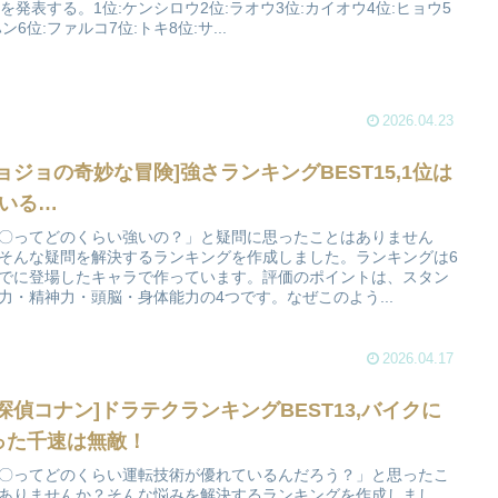
位を発表する。1位:ケンシロウ2位:ラオウ3位:カイオウ4位:ヒョウ5
ハン6位:ファルコ7位:トキ8位:サ...
2026.04.23
ジョジョの奇妙な冒険]強さランキングBEST15,1位は
人いる…
〇ってどのくらい強いの？」と疑問に思ったことはありません
そんな疑問を解決するランキングを作成しました。ランキングは6
でに登場したキャラで作っています。評価のポイントは、スタン
力・精神力・頭脳・身体能力の4つです。なぜこのよう...
2026.04.17
名探偵コナン]ドラテクランキングBEST13,バイクに
った千速は無敵！
〇ってどのくらい運転技術が優れているんだろう？」と思ったこ
ありませんか？そんな悩みを解決するランキングを作成しまし