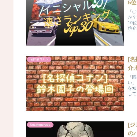
5位
「〇
か？
10
啓介
[
名探偵コナン
介
「園
い」
を知
してい
[
Uncategorized
の