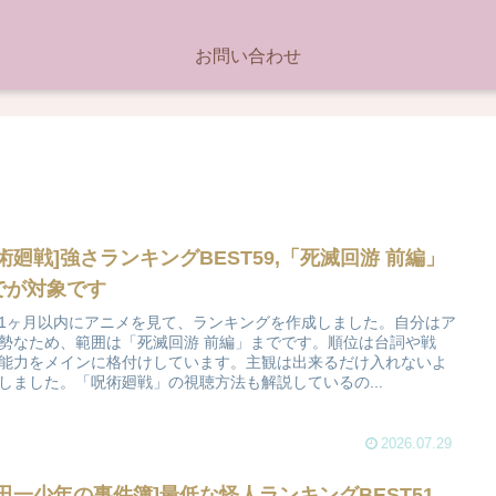
お問い合わせ
呪術廻戦]強さランキングBEST59,「死滅回游 前編」
でが対象です
1ヶ月以内にアニメを見て、ランキングを作成しました。自分はア
勢なため、範囲は「死滅回游 前編」までです。順位は台詞や戦
能力をメインに格付けしています。主観は出来るだけ入れないよ
しました。「呪術廻戦」の視聴方法も解説しているの...
2026.07.29
金田一少年の事件簿]最低な怪人ランキングBEST51,