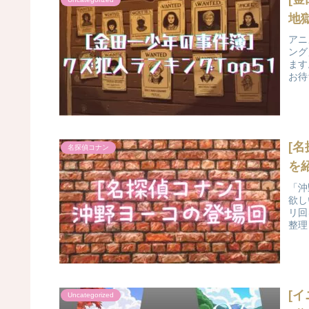
地
アニ
ング
ます
お待
[
名探偵コナン
を
「沖
欲し
リ回
整理し
[
Uncategorized