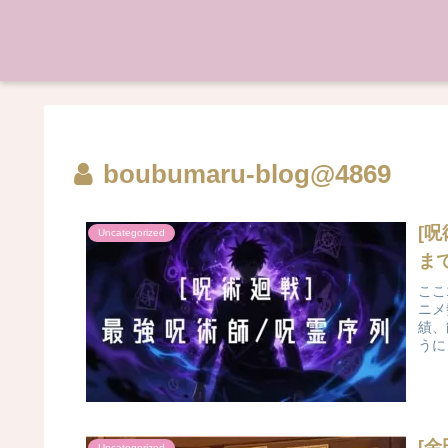
boubumaru-blog@4869
[
Uncategorized
ま
ここ
ニメ
績、
うに
[
Uncategorized