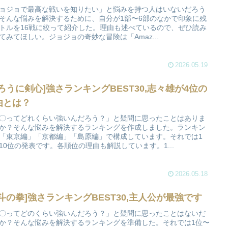
ョジョで最高な戦いを知りたい」と悩みを持つ人はいないだろう
そんな悩みを解決するために、自分が1部〜6部のなかで印象に残
トルを16戦に絞って紹介した。理由も述べているので、ぜひ読み
てみてほしい。ジョジョの奇妙な冒険は「Amaz...
2026.05.19
るろうに剣心]強さランキングBEST30,志々雄が4位の
由とは？
〇ってどれくらい強いんだろう？」と疑問に思ったことはありま
か？そんな悩みを解決するランキングを作成しました。ランキン
「東京編」「京都編」「島原編」で構成しています。それでは1
10位の発表です。各順位の理由も解説しています。1...
2026.05.18
北斗の拳]強さランキングBEST30,主人公が最強です
〇ってどのくらい強いんだろう？」と疑問に思ったことはないだ
か？そんな悩みを解決するランキングを準備した。それでは1位〜