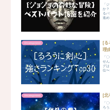
「ジ
か？
るバ
進め
[
Uncategorized
理
「〇
せん
グは
位〜
[
Uncategorized
「〇
ろう