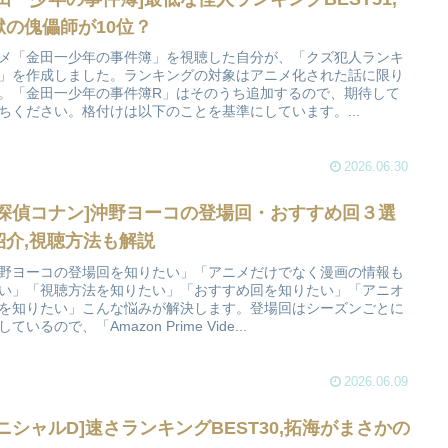
獄の傀儡師が10位？
メ「金田一少年の事件簿」を視聴した自分が、「クズ犯人ランキ
」を作成しました。ランキングの対象はアニメ化された話に限り
。「金田一少年の事件簿R」はそのうち追加するので、期待して
ちください。格付けは以下のことを基準にしています。...
2026.06.30
名探偵コナン]沖野ヨーコの登場回・おすすめ回３選
紹介,視聴方法も解説
野ヨーコの登場回を知りたい」「アニメだけでなく漫画の情報も
い」「視聴方法を知りたい」「おすすめ回を知りたい」「アニオ
を知りたい」こんな悩みが解決します。登場回はシーズンごとに
ているので、「Amazon Prime Vide...
2026.06.09
イニシャルD]速さランキングBEST30,拓海がまさかの