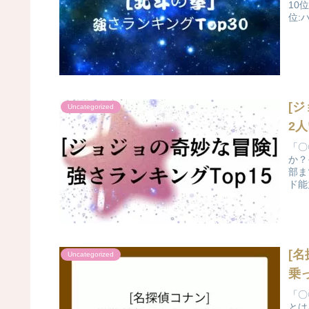
10
位:
[
Uncategorized
2
「〇
か？
部ま
ド能
[
Uncategorized
乗
「〇
とは