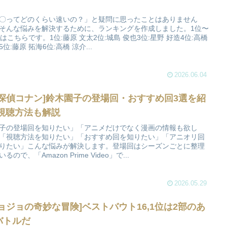
〇ってどのくらい速いの？」と疑問に思ったことはありません
そんな悩みを解決するために、ランキングを作成しました。1位〜
位はこちらです。1位:藤原 文太2位:城島 俊也3位:星野 好造4位:高橋
5位:藤原 拓海6位:高橋 涼介...
2026.06.04
名探偵コナン]鈴木園子の登場回・おすすめ回3選を紹
,視聴方法も解説
子の登場回を知りたい」「アニメだけでなく漫画の情報も欲し
「視聴方法を知りたい」「おすすめ回を知りたい」「アニオリ回
りたい」こんな悩みが解決します。登場回はシーズンごとに整理
るので、「Amazon Prime Video」で...
2026.05.29
ジョジョの奇妙な冒険]ベストバウト16,1位は2部のあ
バトルだ